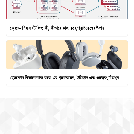
ক্রেডেনশিয়াল স্টাফিং: কী, কীভাবে কাজ করে,প্রতিরোধের উপায়
হেডফোন কিভাবে কাজ করে, এর প্রকারভেদ, ইতিহাস এবং গুরুত্বপূর্ণ তথ্য