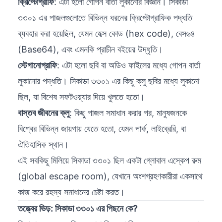
ক্রিপ্টোগ্রাফি
: এটা হলো গোপন বার্তা লুকানোর বিজ্ঞান। সিকাডা
৩৩০১ এর পাজলগুলোতে বিভিন্ন ধরনের ক্রিপ্টোগ্রাফিক পদ্ধতি
ব্যবহার করা হয়েছিল, যেমন হেক্স কোড (hex code), বেস৬৪
(Base64), এবং এমনকি প্রাচীন বইয়ের উদ্ধৃতি।
স্টেগানোগ্রাফি
: এটা হলো ছবি বা অডিও ফাইলের মধ্যে গোপন বার্তা
লুকানোর পদ্ধতি। সিকাডা ৩৩০১ এর কিছু ক্লু ছবির মধ্যে লুকানো
ছিল, যা বিশেষ সফটওয়্যার দিয়ে খুলতে হতো।
বাস্তব জীবনের ক্লু
: কিছু পাজল সমাধান করার পর, মানুষজনকে
বিশ্বের বিভিন্ন জায়গায় যেতে হতো, যেমন পার্ক, লাইব্রেরি, বা
ঐতিহাসিক স্থান।
এই সবকিছু মিলিয়ে সিকাডা ৩৩০১ ছিল একটা গ্লোবাল এস্কেপ রুম
(global escape room), যেখানে অংশগ্রহণকারীরা একসাথে
কাজ করে রহস্য সমাধানের চেষ্টা করত।
তত্ত্বের ভিড়: সিকাডা ৩৩০১ এর পিছনে কে?