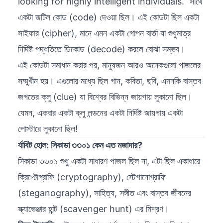
looking for highly intelligent individuals.” সাথে
একটা জটিল কোড (code) দেওয়া ছিল। এই কোডটা ছিল একটা
সাইফার (cipher), মানে এমন একটা গোপন বার্তা যা শুধুমাত্র
নির্দিষ্ট পদ্ধতিতে ডিকোড (decode) করলে বোঝা সম্ভব।
এই কোডটা সমাধান করার পর, মানুষজন আরও অনেকগুলো পাজলের
সম্মুখীন হয়। এগুলোর মধ্যে ছিল গান, কবিতা, ছবি, এমনকি বাস্তব
জগতের ক্লু (clue) যা বিশ্বের বিভিন্ন জায়গায় লুকানো ছিল।
যেমন, একবার একটা ক্লু লন্ডনের একটা নির্দিষ্ট জায়গায় একটা
পোস্টারে লুকানো ছিল!
র্যাবিট হোল: সিকাডা ৩৩০১ কেন এত মজাদার?
সিকাডা ৩৩০১ শুধু একটা সাধারণ পাজল ছিল না, এটা ছিল একাধারে
ক্রিপ্টোগ্রাফি (cryptography), স্টেগানোগ্রাফি
(steganography), সাহিত্য, সঙ্গীত এবং বাস্তব জীবনের
স্ক্যাভেঞ্জার হান্ট (scavenger hunt) এর মিশ্রণ।