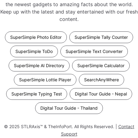
the newest gadgets to amazing facts about the world.
Keep up with the latest and stay entertained with our fresh
content.
SuperSimple Photo Editor
SuperSimple Tally Counter
SuperSimple ToDo
SuperSimple Text Converter
SuperSimple AI Directory
SuperSimple Calculator
SuperSimple Lottie Player
SearchAnyWhere
SuperSimple Typing Test
Digital Tour Guide - Nepal
Digital Tour Guide - Thailand
© 2025
STLRAxis™ & TheInfoPort
. All Rights Reserved. |
Contact
Support