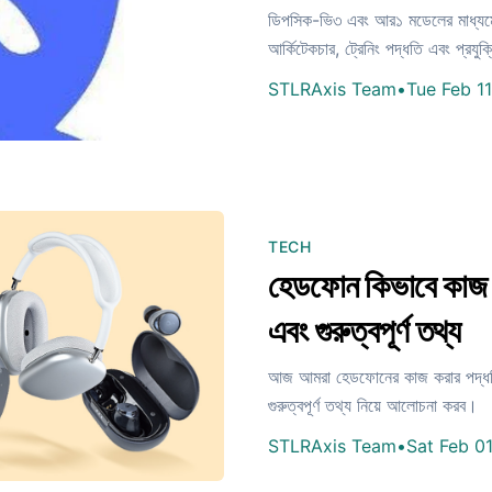
ডিপসিক-ভি৩ এবং আর১ মডেলের মাধ্যমে
আর্কিটেকচার, ট্রেনিং পদ্ধতি এবং প্রযুক
STLRAxis Team
•
Tue Feb 1
TECH
হেডফোন কিভাবে কাজ 
এবং গুরুত্বপূর্ণ তথ্য
আজ আমরা হেডফোনের কাজ করার পদ্ধতি
গুরুত্বপূর্ণ তথ্য নিয়ে আলোচনা করব।
STLRAxis Team
•
Sat Feb 0