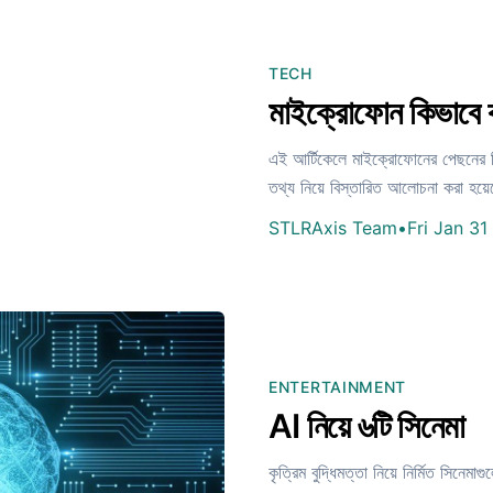
TECH
মাইক্রোফোন কিভাবে
এই আর্টিকেলে মাইক্রোফোনের পেছনের বিজ্
তথ্য নিয়ে বিস্তারিত আলোচনা করা হয়
STLRAxis Team
•
Fri Jan 3
ENTERTAINMENT
AI নিয়ে ৬টি সিনেমা
কৃত্রিম বুদ্ধিমত্তা নিয়ে নির্মিত সিনেম