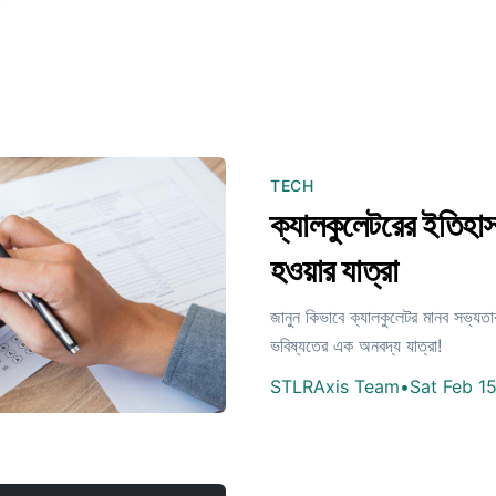
TECH
ক্যালকুলেটরের ইতিহাস
হওয়ার যাত্রা
জানুন কিভাবে ক্যালকুলেটর মানব সভ্যত
ভবিষ্যতের এক অনবদ্য যাত্রা!
STLRAxis Team
•
Sat Feb 1