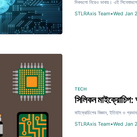
দিকগুলো নিয়েও ভাবায়। এই সিনেমাগুলো
STLRAxis Team
•
Wed Jan 
TECH
সিলিকন মাইক্রোচিপ: আ
মাইক্রোচিপের বিজ্ঞান, ইতিহাস ও প্রভা
STLRAxis Team
•
Wed Jan 