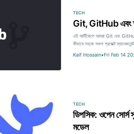
TECH
Git, GitHub এবং ত
এই আর্টিকেলে আমরা Git এবং GitHub 
কীভাবে সহজে সফল প্রজেক্ট ম্যানেজমেন
Kaif Hossain
•
Fri Feb 14 2
TECH
ডিপসিক: ওপেন সোর্স সুপা
মডেল