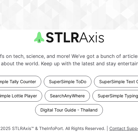
fs on tech, science, and more! We’ve got a bunch of articl
about the world. Keep up with the latest and stay entertain
ple Tally Counter
SuperSimple ToDo
SuperSimple Text 
mple Lottie Player
SearchAnyWhere
SuperSimple Typing
Digital Tour Guide - Thailand
 2025
STLRAxis™ & TheInfoPort
. All Rights Reserved. |
Contact Supp