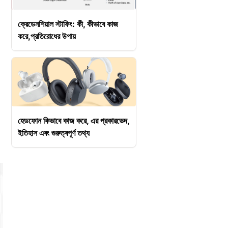
ক্রেডেনশিয়াল স্টাফিং: কী, কীভাবে কাজ
করে,প্রতিরোধের উপায়
হেডফোন কিভাবে কাজ করে, এর প্রকারভেদ,
ইতিহাস এবং গুরুত্বপূর্ণ তথ্য