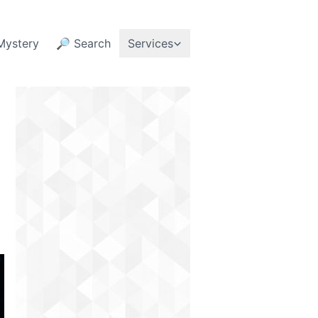
Mystery
🔎 Search
Services