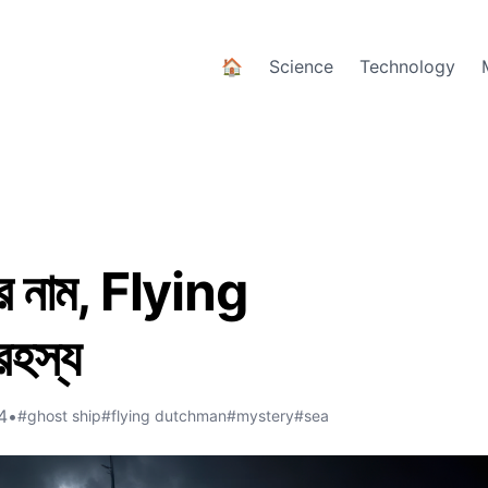
🏠
Science
Technology
পর নাম, Flying
হস্য
4
•
#ghost ship
#flying dutchman
#mystery
#sea