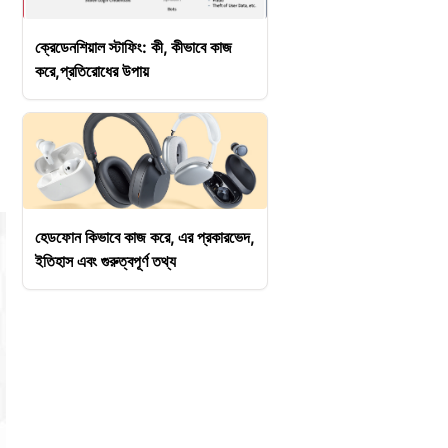
ক্রেডেনশিয়াল স্টাফিং: কী, কীভাবে কাজ
করে,প্রতিরোধের উপায়
হেডফোন কিভাবে কাজ করে, এর প্রকারভেদ,
ইতিহাস এবং গুরুত্বপূর্ণ তথ্য