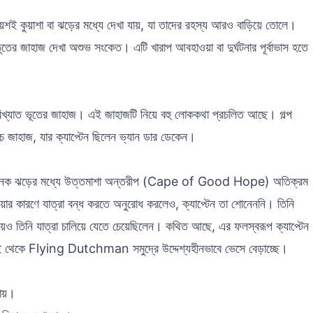
ায়শই কুয়াশা বা ঝড়ের মধ্যে দেখা যায়, যা তাদের রহস্য আরও বাড়িয়ে তোলে।
ের জাহাজ দেখা অশুভ সংকেত। এটি খারাপ আবহাওয়া বা দুর্ঘটনার পূর্বাভাস হতে
াত ভূতের জাহাজ। এই জাহাজটি নিয়ে বহু লোককথা প্রচলিত আছে। গল্প
হাজ, যার ক্যাপ্টেন ছিলেন ভ্যান ডার ডেকেন।
ন ভয়ানক ঝড়ের মধ্যে উত্তমাশা অন্তরীপ (Cape of Good Hope) অতিক্রম
য়ার কারণে যাত্রা বন্ধ করতে অনুরোধ করলেও, ক্যাপ্টেন তা শোনেননি। তিনি
িয়েও তিনি যাত্রা চালিয়ে যেতে চেয়েছিলেন। কথিত আছে, এর ফলস্বরূপ ক্যাপ্টেন
 থেকে Flying Dutchman সমুদ্রে উদ্দেশ্যহীনভাবে ভেসে বেড়াচ্ছে।
যায়।