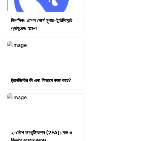
ডিপসিক: ওপেন সোর্স সুপার-ইন্টেলিজেন্ট
ল্যাঙ্গুয়েজ মডেল
ট্রানজিস্টর কী এবং কিভাবে কাজ করে?
২-স্টেপ অথেন্টিকেশন (2FA):কেন ও
কিভাবে ব্যবহার করবেন