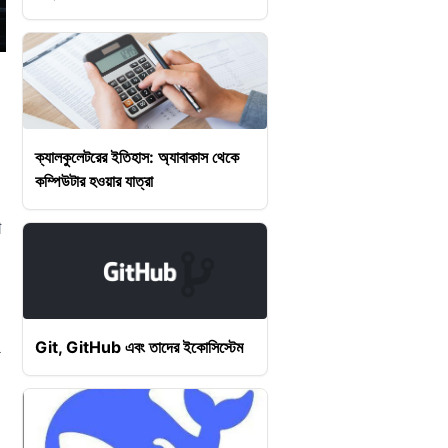
ক্যালকুলেটরের ইতিহাস: অ্যাবাকাস থেকে
কম্পিউটার হওয়ার যাত্রা
া
Git, GitHub এবং তাদের ইকোসিস্টেম
ে