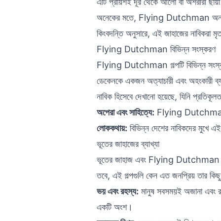
এটি প্রায়শই দূর থেকে আলো বা অশরীরী ছায়া
অনেকের মতে, Flying Dutchman অন্য জাহ
কিংবদন্তি অনুসারে, এই জাহাজের নাবিকরা মৃ
Flying Dutchman বিভিন্ন সংস্করণ
Flying Dutchman গল্পটি বিভিন্ন সংস্কৃত
ডেকেনকে একজন অত্যাচারী এবং অহংকারী ব্য
নাবিক হিসেবে দেখানো হয়েছে, যিনি প্রতিকূল
অপেরা এবং সাহিত্যে:
Flying Dutchman গল্
লোককথায়:
বিভিন্ন দেশের নাবিকদের মুখে এ
ভূতের জাহাজের ব্যাখ্যা
ভূতের জাহাজ এবং Flying Dutchman গল্প
তবে, এই গল্পগুলি কেন এত জনপ্রিয় তার কিছু স
ভয় এবং রহস্য:
মানুষ সবসময়ই অজানা এবং রহ
একটি অংশ।