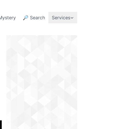
Mystery
🔎 Search
Services