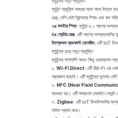
ব্লুটুথের নতুন প্রযুক্তি
ব্লুটুথ প্রযুক্তি সময়ের সাথে সাথে উন্নত হ
রেঞ্জ, বেশি ডেটা ট্রান্সফার স্পিড এবং কম শক
২x ফাস্টার স্পিড
: ব্লুটুথ ৫.০ আগের সংস্কর
৪x গ্রেটার রেঞ্জ
: এটি আগের সংস্করণগুলির তু
ইমপ্রুভড ব্রডকাস্ট মেসেজিং
: এটি IoT ডিভ
ব্লুটুথের চেয়ে নতুন প্রযুক্তি
ব্লুটুথের পাশাপাশি আরও কিছু ওয়্যারলেস প্র
১.
Wi-Fi Direct
: এটি Wi-Fi এর একটি
প্রয়োজন ছাড়াই। এটি ব্লুটুথের তুলনায় বেশ
২.
NFC (Near Field Communic
ব্যবহৃত হয়। এটি সাধারণত মোবাইল পেমেন্ট এ
৩.
Zigbee
: এটি IoT ডিভাইসগুলির জন্য ড
লাইফ প্রদান করে।