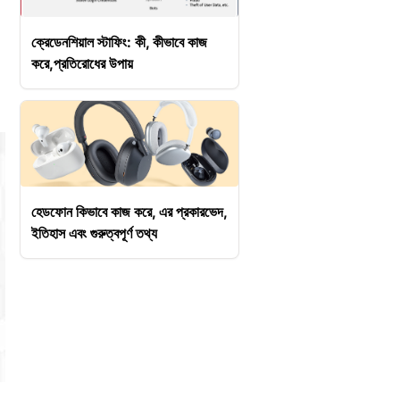
ক্রেডেনশিয়াল স্টাফিং: কী, কীভাবে কাজ
করে,প্রতিরোধের উপায়
হেডফোন কিভাবে কাজ করে, এর প্রকারভেদ,
ইতিহাস এবং গুরুত্বপূর্ণ তথ্য