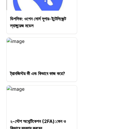
ডিপসিক: ওপেন সোর্স সুপার-ইন্টেলিজেন্ট
ল্যাঙ্গুয়েজ মডেল
ট্রানজিস্টর কী এবং কিভাবে কাজ করে?
২-স্টেপ অথেন্টিকেশন (2FA):কেন ও
কিভাবে ব্যবহার করবেন