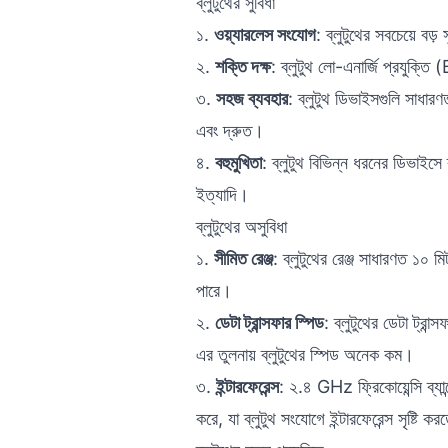
ব্লুটুথের সুবিধা
১.
ওয়্যারলেস সংযোগ
: ব্লুটুথের সবচেয়ে বড
২.
শক্তি দক্ষ
: ব্লুটুথ লো-এনার্জি প্রযুক্ত
৩.
সহজ ব্যবহার
: ব্লুটুথ ডিভাইসগুলি সাধারণ
এবং দ্রুত।
৪.
বহুমুখিতা
: ব্লুটুথ বিভিন্ন ধরনের ডিভাইসে ব
ইত্যাদি।
ব্লুটুথের অসুবিধা
১.
সীমিত রেঞ্জ
: ব্লুটুথের রেঞ্জ সাধারণত ১০ 
পারে।
২.
ডেটা ট্রান্সফার স্পিড
: ব্লুটুথের ডেটা ট্রা
এর তুলনায় ব্লুটুথের স্পিড অনেক কম।
৩.
ইন্টারফেরেন্স
: ২.৪ GHz ফ্রিকোয়েন্সি ব্
করে, যা ব্লুটুথ সংযোগে ইন্টারফেরেন্স সৃষ্টি ক