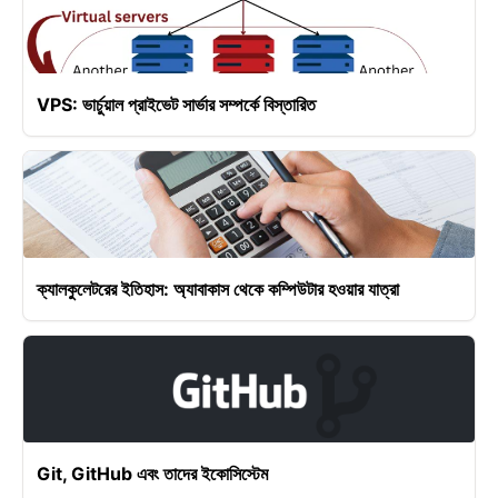
VPS: ভার্চুয়াল প্রাইভেট সার্ভার সম্পর্কে বিস্তারিত
ক্যালকুলেটরের ইতিহাস: অ্যাবাকাস থেকে কম্পিউটার হওয়ার যাত্রা
Git, GitHub এবং তাদের ইকোসিস্টেম