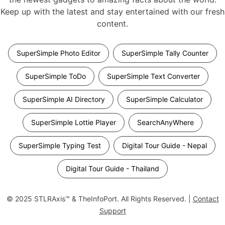
Keep up with the latest and stay entertained with our fresh
content.
SuperSimple Photo Editor
SuperSimple Tally Counter
SuperSimple ToDo
SuperSimple Text Converter
SuperSimple AI Directory
SuperSimple Calculator
SuperSimple Lottie Player
SearchAnyWhere
SuperSimple Typing Test
Digital Tour Guide - Nepal
Digital Tour Guide - Thailand
© 2025
STLRAxis™ & TheInfoPort
. All Rights Reserved. |
Contact
Support