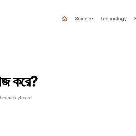
🏠
Science
Technology
কাজ করে?
#tech
#keyboard