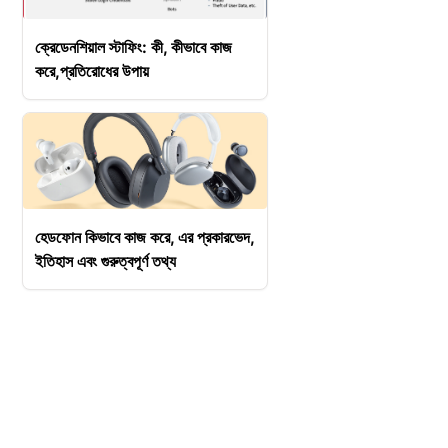
ক্রেডেনশিয়াল স্টাফিং: কী, কীভাবে কাজ
করে,প্রতিরোধের উপায়
হেডফোন কিভাবে কাজ করে, এর প্রকারভেদ,
ইতিহাস এবং গুরুত্বপূর্ণ তথ্য