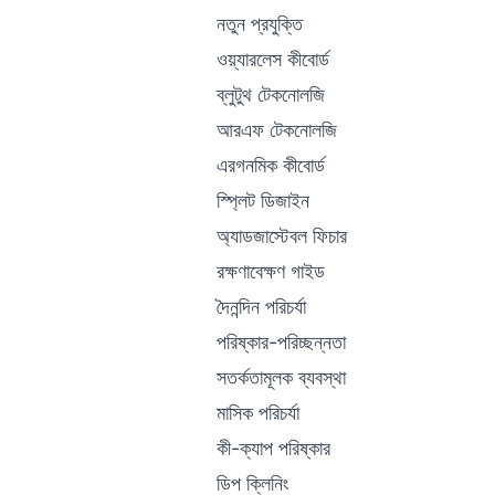
নতুন প্রযুক্তি
ওয়্যারলেস কীবোর্ড
ব্লুটুথ টেকনোলজি
আরএফ টেকনোলজি
এরগনমিক কীবোর্ড
স্প্লিট ডিজাইন
অ্যাডজাস্টেবল ফিচার
রক্ষণাবেক্ষণ গাইড
দৈনন্দিন পরিচর্যা
পরিষ্কার-পরিচ্ছন্নতা
সতর্কতামূলক ব্যবস্থা
মাসিক পরিচর্যা
কী-ক্যাপ পরিষ্কার
ডিপ ক্লিনিং