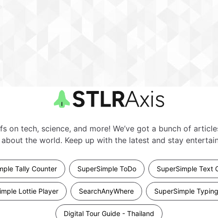
fs on tech, science, and more! We’ve got a bunch of articl
about the world. Keep up with the latest and stay entertain
ple Tally Counter
SuperSimple ToDo
SuperSimple Text 
mple Lottie Player
SearchAnyWhere
SuperSimple Typing
Digital Tour Guide - Thailand