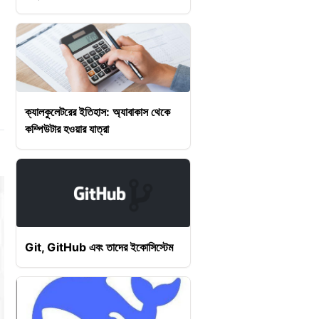
ক্যালকুলেটরের ইতিহাস: অ্যাবাকাস থেকে
কম্পিউটার হওয়ার যাত্রা
Git, GitHub এবং তাদের ইকোসিস্টেম