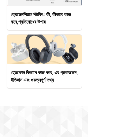
ক্রেডেনশিয়াল স্টাফিং: কী, কীভাবে কাজ
করে,প্রতিরোধের উপায়
হেডফোন কিভাবে কাজ করে, এর প্রকারভেদ,
ইতিহাস এবং গুরুত্বপূর্ণ তথ্য