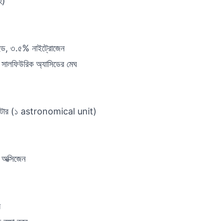
হ)
সাইড, ৩.৫% নাইট্রোজেন
াব, সালফিউরিক অ্যাসিডের মেঘ
িলোমিটার (১ astronomical unit)
অক্সিজেন
ে