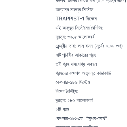
ঘনত্ব: জলের চেয়েও কম (০.৭ গ্রাম/সেমি³)
অন্যান্য নক্ষত্র সিস্টেম
TRAPPIST-1 সিস্টেম
এই অদ্ভুত সিস্টেমের বৈশিষ্ট্য:
দূরত্ব: ৩৯.৫ আলোকবর্ষ
কেন্দ্রীয় তারা: লাল বামন (সূর্যের ০.০৮ গুণ)
৭টি পৃথিবীর আকারের গ্রহ
৩টি গ্রহ বাসযোগ্য অঞ্চলে
গ্রহদের কক্ষপথ অত্যন্ত কাছাকাছি
কেপলার-১৮৬ সিস্টেম
বিশেষ বৈশিষ্ট্য:
দূরত্ব: ৫৮২ আলোকবর্ষ
৫টি গ্রহ
কেপলার-১৮৬এফ: “সুপার-আর্থ”