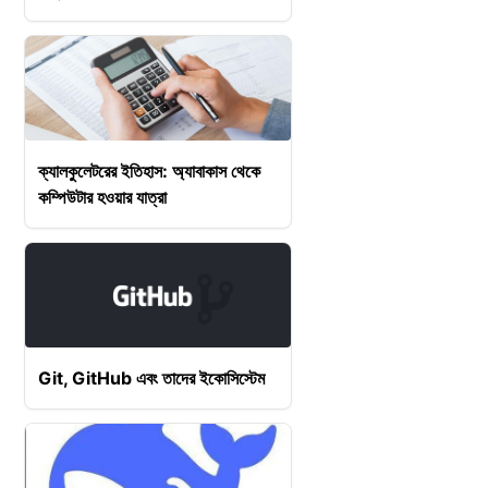
ক্যালকুলেটরের ইতিহাস: অ্যাবাকাস থেকে
কম্পিউটার হওয়ার যাত্রা
Git, GitHub এবং তাদের ইকোসিস্টেম