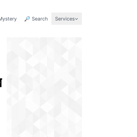
Mystery
🔎 Search
Services
র