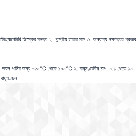
টোপ্ল্যানেটারি ডিস্কের ঘনত্ব ২. কেন্দ্রীয় তারার মাস ৩. অন্যান্য নক্ষত্রের প্রভাব
্রা: তরল পানির জন্য -৫০°C থেকে ১০০°C ২. বায়ুমণ্ডলীয় চাপ: ০.১ থেকে ১০
 বায়ুমণ্ডল