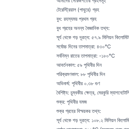
আমাদের সৌরজগতের গ্রহসমূহ
টেরেস্ট্রিয়াল (পাথুরে) গ্রহ
বুধ: রহস্যময় প্রথম গ্রহ
বুধ গ্রহের অনন্য বৈজ্ঞানিক তথ্য:
সূর্য থেকে গড় দূরত্ব: ৫৭.৯ মিলিয়ন কিলোমিট
সর্বোচ্চ দিনের তাপমাত্রা: ৪৩০°C
সর্বনিম্ন রাতের তাপমাত্রা: -১৮০°C
আবর্তনকাল: ৫৯ পৃথিবীর দিন
পরিক্রমণকাল: ৮৮ পৃথিবীর দিন
অভিকর্ষ: পৃথিবীর ০.৩৮ গুণ
বৈশিষ্ট্য: চুম্বকীয় ক্ষেত্র, মেরকুরি ম্যাগনেটোস
শুক্র: পৃথিবীর যমজ
শুক্র গ্রহের বিস্ময়কর তথ্য:
সূর্য থেকে গড় দূরত্ব: ১০৮.২ মিলিয়ন কিলোমি