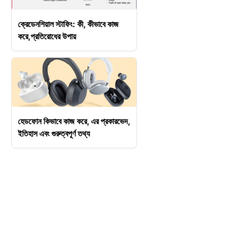
ক্রেডেনশিয়াল স্টাফিং: কী, কীভাবে কাজ
করে,প্রতিরোধের উপায়
হেডফোন কিভাবে কাজ করে, এর প্রকারভেদ,
ইতিহাস এবং গুরুত্বপূর্ণ তথ্য