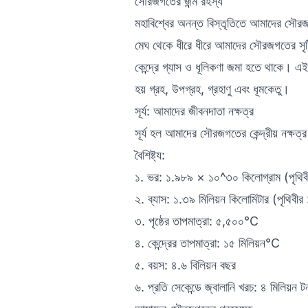
সৌরজগতের জন্ম রহস্য
মহাবিশ্বের অনন্ত বিস্তৃতিতে আমাদের সৌর
মেঘ থেকে ধীরে ধীরে আমাদের সৌরজগতের সৃষ্ট
কেন্দ্রে গ্যাস ও ধূলিকণা জমা হতে থাকে। এই জম
হয় গ্রহ, উপগ্রহ, গ্রহাণু এবং ধূমকেতু।
সূর্য: আমাদের জীবনদাতা নক্ষত্র
সূর্য হল আমাদের সৌরজগতের কেন্দ্রীয় নক্ষত
বৈশিষ্ট্য:
১. ভর: ১.৯৮৯ × ১০^৩০ কিলোগ্রাম (পৃথি
২. ব্যাস: ১.৩৯ মিলিয়ন কিলোমিটার (পৃথিবীর
৩. পৃষ্ঠের তাপমাত্রা: ৫,৫০০°C
৪. কেন্দ্রের তাপমাত্রা: ১৫ মিলিয়ন°C
৫. বয়স: ৪.৬ বিলিয়ন বছর
৬. প্রতি সেকেন্ডে জ্বালানি খরচ: ৪ মিলিয়ন 