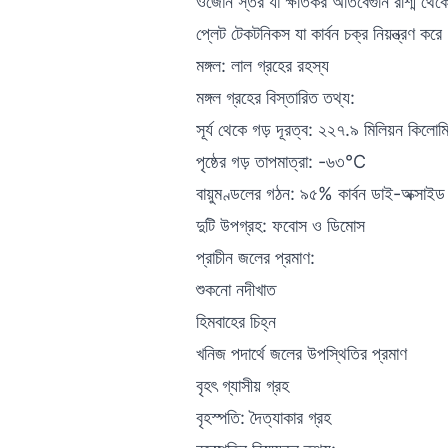
ওজোন স্তর যা ক্ষতিকর অতিবেগুনি রশ্মি থেকে
প্লেট টেকটনিকস যা কার্বন চক্র নিয়ন্ত্রণ করে
মঙ্গল: লাল গ্রহের রহস্য
মঙ্গল গ্রহের বিস্তারিত তথ্য:
সূর্য থেকে গড় দূরত্ব: ২২৭.৯ মিলিয়ন কিলোম
পৃষ্ঠের গড় তাপমাত্রা: -৬৩°C
বায়ুমণ্ডলের গঠন: ৯৫% কার্বন ডাই-অক্সাইড
দুটি উপগ্রহ: ফবোস ও ডিমোস
প্রাচীন জলের প্রমাণ:
শুকনো নদীখাত
হিমবাহের চিহ্ন
খনিজ পদার্থে জলের উপস্থিতির প্রমাণ
বৃহৎ গ্যাসীয় গ্রহ
বৃহস্পতি: দৈত্যাকার গ্রহ