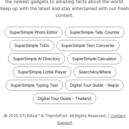
the newest gadgets to amazing facts about the world.
Keep up with the latest and stay entertained with our fresh
content.
SuperSimple Photo Editor
SuperSimple Tally Counter
SuperSimple ToDo
SuperSimple Text Converter
SuperSimple AI Directory
SuperSimple Calculator
SuperSimple Lottie Player
SearchAnyWhere
SuperSimple Typing Test
Digital Tour Guide - Nepal
Digital Tour Guide - Thailand
© 2025
STLRAxis™ & TheInfoPort
. All Rights Reserved. |
Contact
Support