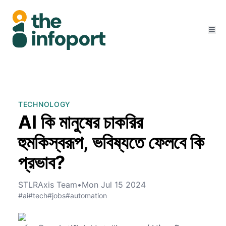
TECHNOLOGY
AI কি মানুষের চাকরির
হুমকিস্বরূপ, ভবিষ্যতে ফেলবে কি
প্রভাব?
STLRAxis Team
•
Mon Jul 15 2024
#ai
#tech
#jobs
#automation