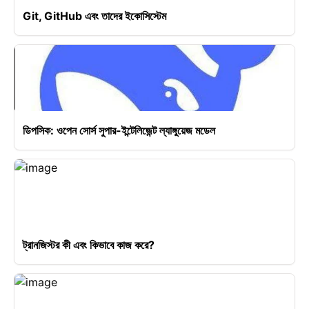
Git, GitHub এবং তাদের ইকোসিস্টেম
ডিপসিক: ওপেন সোর্স সুপার-ইন্টেলিজেন্ট ল্যাঙ্গুয়েজ মডেল
ট্রানজিস্টর কী এবং কিভাবে কাজ করে?