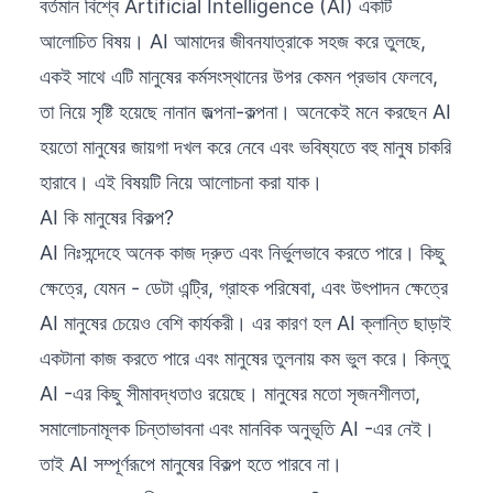
বর্তমান বিশ্বে Artificial Intelligence (AI) একটি
আলোচিত বিষয়। AI আমাদের জীবনযাত্রাকে সহজ করে তুলছে,
একই সাথে এটি মানুষের কর্মসংস্থানের উপর কেমন প্রভাব ফেলবে,
তা নিয়ে সৃষ্টি হয়েছে নানান জল্পনা-কল্পনা। অনেকেই মনে করছেন AI
হয়তো মানুষের জায়গা দখল করে নেবে এবং ভবিষ্যতে বহু মানুষ চাকরি
হারাবে। এই বিষয়টি নিয়ে আলোচনা করা যাক।
AI কি মানুষের বিকল্প?
AI নিঃসন্দেহে অনেক কাজ দ্রুত এবং নির্ভুলভাবে করতে পারে। কিছু
ক্ষেত্রে, যেমন - ডেটা এন্ট্রি, গ্রাহক পরিষেবা, এবং উৎপাদন ক্ষেত্রে
AI মানুষের চেয়েও বেশি কার্যকরী। এর কারণ হল AI ক্লান্তি ছাড়াই
একটানা কাজ করতে পারে এবং মানুষের তুলনায় কম ভুল করে। কিন্তু
AI -এর কিছু সীমাবদ্ধতাও রয়েছে। মানুষের মতো সৃজনশীলতা,
সমালোচনামূলক চিন্তাভাবনা এবং মানবিক অনুভূতি AI -এর নেই।
তাই AI সম্পূর্ণরূপে মানুষের বিকল্প হতে পারবে না।