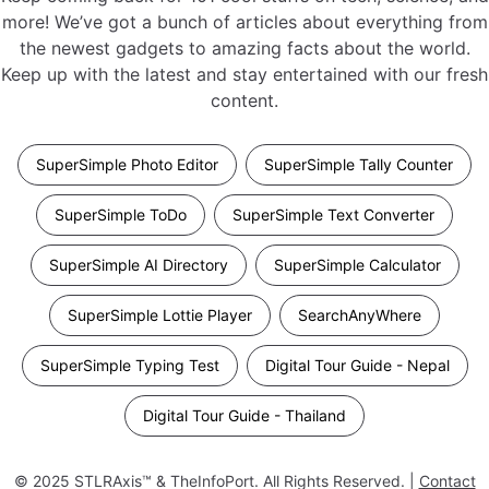
more! We’ve got a bunch of articles about everything from
the newest gadgets to amazing facts about the world.
Keep up with the latest and stay entertained with our fresh
content.
SuperSimple Photo Editor
SuperSimple Tally Counter
SuperSimple ToDo
SuperSimple Text Converter
SuperSimple AI Directory
SuperSimple Calculator
SuperSimple Lottie Player
SearchAnyWhere
SuperSimple Typing Test
Digital Tour Guide - Nepal
Digital Tour Guide - Thailand
© 2025
STLRAxis™ & TheInfoPort
. All Rights Reserved. |
Contact