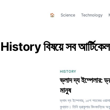
🏠
Science
Technology
History বিষয়ে সব আর্টিকেল
HISTORY
ভ্লাদ দ্য ইম্পেলার: ড
মানুষ
ভ্লাদ দ্য ইম্পেলার, ১৫শ শতকের ওয়ালাচ
কুখ্যাত। তিনি ড্রাকুলার কিংবদন্তির অন