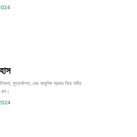
2024
িহাস
নৈতিকতা, যুদ্ধকৌশল, এবং আধুনিক প্রভাব নিয়ে গভীর
 গল্প।
2024