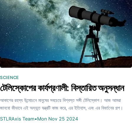
SCIENCE
টেলিস্কোপের কার্যপ্রণালী: বিস্তারিত অনুসন্ধান
আকাশের রহস্য উন্মোচনে মানুষের সবচেয়ে বিশ্বস্ত সঙ্গী টেলিস্কোপ। আজ আমরা
জানবো কীভাবে এই অদ্ভুত যন্ত্রটি কাজ করে, এর ইতিহাস, এবং এর বিবর্তনের গল্প।
STLRAxis Team
•
Mon Nov 25 2024