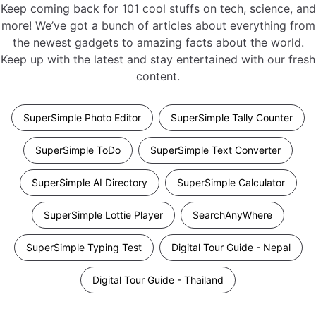
Keep coming back for 101 cool stuffs on tech, science, and
more! We’ve got a bunch of articles about everything from
the newest gadgets to amazing facts about the world.
Keep up with the latest and stay entertained with our fresh
content.
SuperSimple Photo Editor
SuperSimple Tally Counter
SuperSimple ToDo
SuperSimple Text Converter
SuperSimple AI Directory
SuperSimple Calculator
SuperSimple Lottie Player
SearchAnyWhere
SuperSimple Typing Test
Digital Tour Guide - Nepal
Digital Tour Guide - Thailand