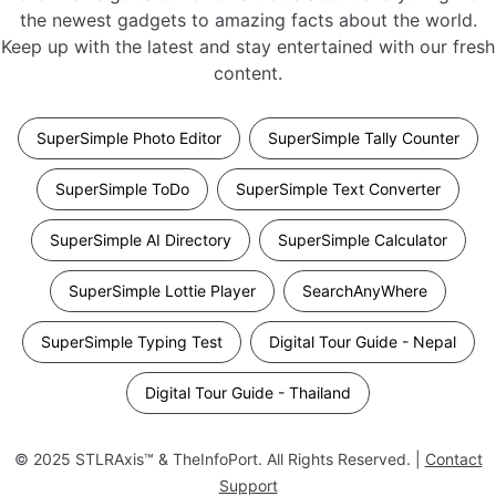
the newest gadgets to amazing facts about the world.
Keep up with the latest and stay entertained with our fresh
content.
SuperSimple Photo Editor
SuperSimple Tally Counter
SuperSimple ToDo
SuperSimple Text Converter
SuperSimple AI Directory
SuperSimple Calculator
SuperSimple Lottie Player
SearchAnyWhere
SuperSimple Typing Test
Digital Tour Guide - Nepal
Digital Tour Guide - Thailand
© 2025
STLRAxis™ & TheInfoPort
. All Rights Reserved. |
Contact
Support