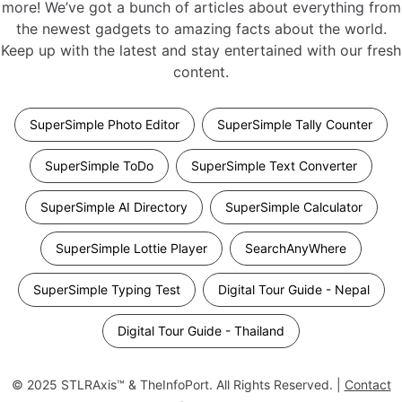
more! We’ve got a bunch of articles about everything from
the newest gadgets to amazing facts about the world.
Keep up with the latest and stay entertained with our fresh
content.
SuperSimple Photo Editor
SuperSimple Tally Counter
SuperSimple ToDo
SuperSimple Text Converter
SuperSimple AI Directory
SuperSimple Calculator
SuperSimple Lottie Player
SearchAnyWhere
SuperSimple Typing Test
Digital Tour Guide - Nepal
Digital Tour Guide - Thailand
© 2025
STLRAxis™ & TheInfoPort
. All Rights Reserved. |
Contact