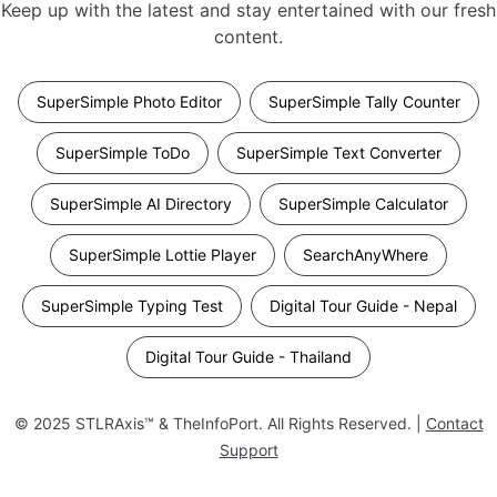
Keep up with the latest and stay entertained with our fresh
content.
SuperSimple Photo Editor
SuperSimple Tally Counter
SuperSimple ToDo
SuperSimple Text Converter
SuperSimple AI Directory
SuperSimple Calculator
SuperSimple Lottie Player
SearchAnyWhere
SuperSimple Typing Test
Digital Tour Guide - Nepal
Digital Tour Guide - Thailand
© 2025
STLRAxis™ & TheInfoPort
. All Rights Reserved. |
Contact
Support